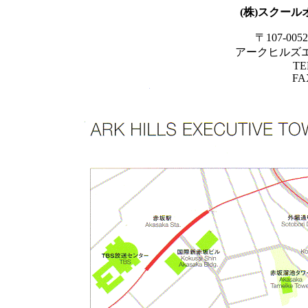
(株)スクー
〒107-00
アークヒルズエ
TE
FAX